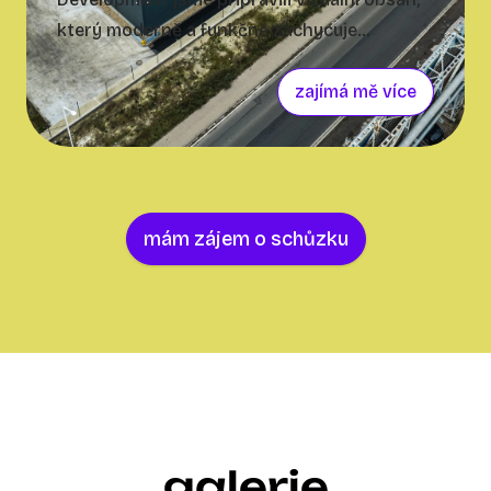
který moderně a funkčně zachycuje
průmyslovou halu v Kladně. Spojením
detailních fotografií, působivých dronových
zajímá mě více
záběrů a precizní postprodukce vznikly
materiály, které klientovi skvěle slouží k
prezentaci i marketingu.
mám zájem o schůzku
galerie