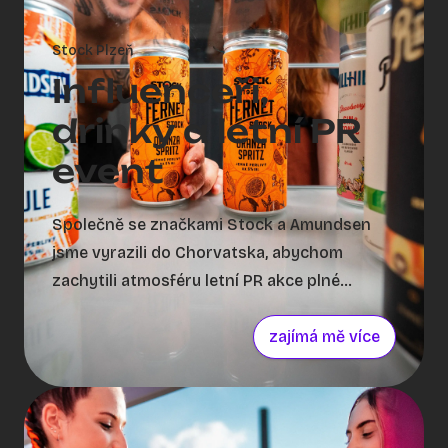
Stock Plzeň
Influenceři,
drinky a letní PR
event
Společně se značkami Stock a Amundsen
jsme vyrazili do Chorvatska, abychom
zachytili atmosféru letní PR akce plné
influencerů, drinků a stylového prostředí.
Naším cílem bylo vytvořit vizuálně atraktivní
zajímá mě více
obsah, který podpoří uvedení nových RTD
míchaných drinků na trh. I když počasí
zrovna nepřálo, přizpůsobili jsme produkci