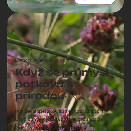
Logport Development s.r.o.
Když se průmysl
potkává s
přírodou
Pro developerskou společnost Logport
Development jsme vytvořili propagační
video, které bourá stereotypy o