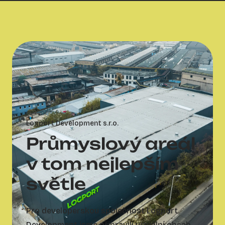
Logport Development s.r.o.
Průmyslový areál
v tom nejlepším
světle
Pro developerskou společnost Logport
Development jsme připravili vizuální obsah,