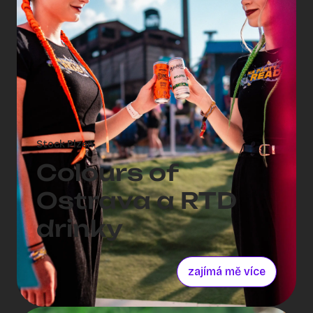
na místě a natočili i nafotili materiál, který
zaujal – a klient ho okamžitě použil ve své
komunikaci.
Stock Plzeň
Colours of
Ostrava a RTD
drinky
zajímá mě více