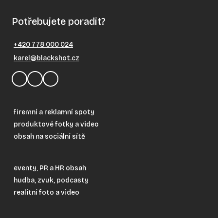
Potřebujete poradit?
+420 778 000 024
karel@blackshot.cz
firemní a reklamní spoty
produktové fotky a video
obsah na sociální sítě
eventy, PR a HR obsah
hudba, zvuk, podcasty
realitní foto a video