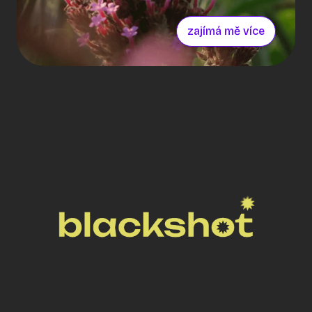
průmyslových areálech. Moderní haly na
okraji Prahy jsme zachytili tak, aby vynikla
zajímá mě více
nejen jejich funkčnost, ale i citlivý přístup k
přírodě. Záběry z dronu, detaily květin,
hmyzu i stromů v kombinaci s kreativní
postprodukcí a příběhem ve stylu
dokumentu přinesly výsledek, který klient
okamžitě použil jako silný brandingový
nástroj. Průmysl a příroda? V tomhle vizuálu
jdou ruku v ruce.