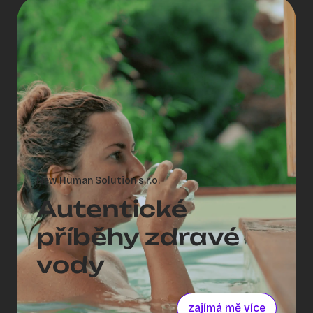
New Human Solution s.r.o.
Autentické
příběhy zdravé
vody
zajímá mě více