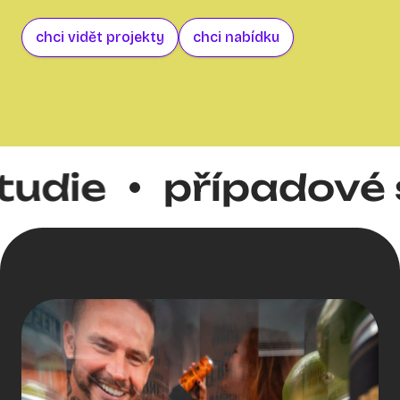
chci vidět projekty
chci nabídku
ie
případové stu